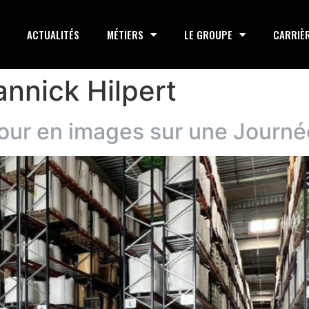
ACTUALITÉS
MÉTIERS
LE GROUPE
CARRIÈ
annick Hilpert
etour en images sur une Jour