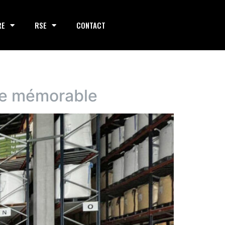
RE
RSE
CONTACT
née mémorable