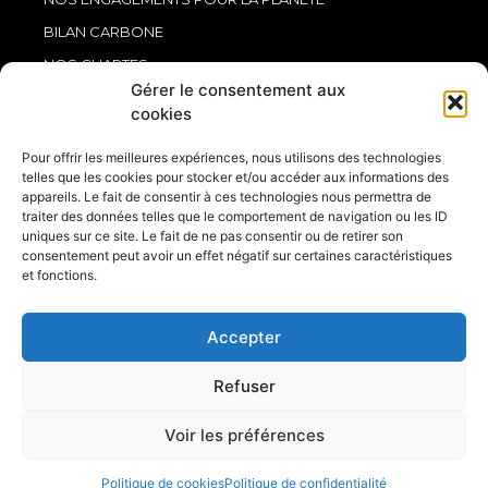
BILAN CARBONE
NOS CHARTES
Gérer le consentement aux
NOS CERTIFICATIONS
cookies
LÉGAL
Pour offrir les meilleures expériences, nous utilisons des technologies
MENTIONS LÉGALES
telles que les cookies pour stocker et/ou accéder aux informations des
appareils. Le fait de consentir à ces technologies nous permettra de
POLITIQUE DE CONFIDENTIALITÉ
traiter des données telles que le comportement de navigation ou les ID
uniques sur ce site. Le fait de ne pas consentir ou de retirer son
POLITIQUE DE COOKIES (UE)
consentement peut avoir un effet négatif sur certaines caractéristiques
et fonctions.
Accepter
Refuser
© 2024 HEINTZ Transports – SARL au capital de 500 000 € –
SIRET : 401 487 830 00036
Voir les préférences
Création de site internet : Déclic Communication
Politique de cookies
Politique de confidentialité