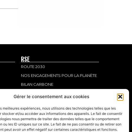
RSE
ROUTE 2030
NOS ENGAGEMENTS POUR LA PLANÈTE
BILAN CARBONE
NOS CHARTES
Gérer le consentement aux cookies
NOS CERTIFICATIONS
les meilleures expériences, nous utilisons des technologies telles que les
LÉGAL
 stocker et/ou accéder aux informations des appareils. Le fait de consentir
ologies nous permettra de traiter des données telles que le comportement
MENTIONS LÉGALES
n ou les ID uniques sur ce site. Le fait de ne pas consentir ou de retirer son
 peut avoir un effet négatif sur certaines caractéristiques et fonctions.
POLITIQUE DE CONFIDENTIALITÉ