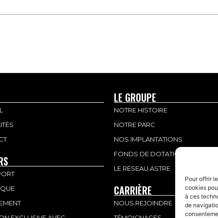
LE GROUPE
L
NOTRE HISTOIRE
ITÉS
NOTRE PARC
CT
NOS IMPLANTATIONS
FONDS DE DOTATION HEINTZ
RS
LE RÉSEAU ASTRE
PORT
Pour offrir 
CARRIÈRE
cookies pour
IQUE
à ces techn
TEMENT
NOUS REJOINDRE
de navigatio
consentement
ON EXCLUSIVE AVEC
TÉMOIGNAGES