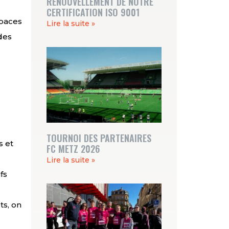
RENOUVELLEMENT DE NOTRE
CERTIFICATION ISO 9001
spaces
Lire la suite »
 des
TOURNOI DES PARTENAIRES
s et
FC METZ 2026
Lire la suite »
fs
ts, on