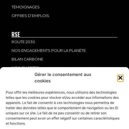
TÉMOIGNAGES
OFFRES D’EMPLOIS
RSE
ROUTE 2030
NOS ENGAGEMENTS POUR LA PLANÈTE
BILAN CARBONE
NOS CHARTES
Gérer le consentement aux
NOS CERTIFICATIONS
cookies
LÉGAL
Pour offrir les meilleures expériences, nous utilisons des technologies
MENTIONS LÉGALES
telles que les cookies pour stocker et/ou accéder aux informations des
appareils. Le fait de consentir à ces technologies nous permettra de
POLITIQUE DE CONFIDENTIALITÉ
traiter des données telles que le comportement de navigation ou les ID
uniques sur ce site. Le fait de ne pas consentir ou de retirer son
POLITIQUE DE COOKIES (UE)
consentement peut avoir un effet négatif sur certaines caractéristiques
et fonctions.